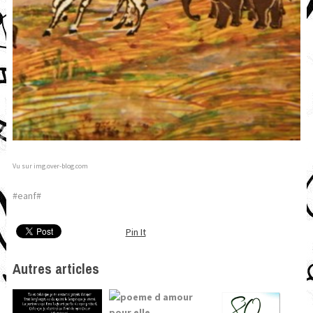
Vu sur img.over-blog.com
#eanf#
Pin It
Autres articles