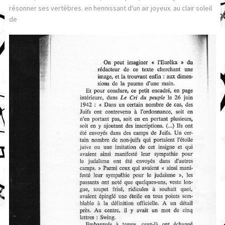
résonner ses vertèbres. en hennissant d'un air joyeux. au clair soleil
de