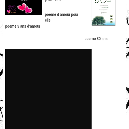
poeme d amour pour
elle
poeme 9 ans d’amour
poeme 80 ans