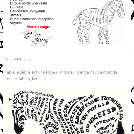
Vu sur ekladata.com
fable le zèbre est une fable d'antoinevincent arnault extrait du
recueil fables, livre iii ().