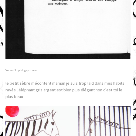
Vu sur 3.bp.blogspot.com
le petit zèbre mécontent maman je suis trop laid dans mes habits
rayés l'éléphant gris argent est bien plus élégant non c'est toi le
plus beau