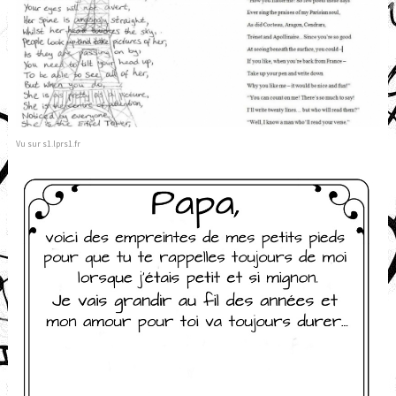
Vu sur s1.lprs1.fr