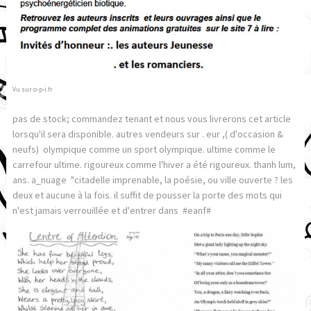
Vu sur o-p-i.fr
pas de stock; commandez tenant et nous vous livrerons cet article
lorsqu'il sera disponible. autres vendeurs sur . eur ,( d'occasion &
neufs) olympique comme un sport olympique. ultime comme le
carrefour ultime. rigoureux comme l'hiver a été rigoureux. thanh lum,
ans. a_nuage "citadelle imprenable, la poésie, ou ville ouverte ? les
deux et aucune à la fois. il suffit de pousser la porte des mots qui
n'est jamais verrouillée et d'entrer dans #eanf#