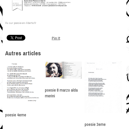
Vu sur poesie-en-liberte.fr
Pin It
Autres articles
poesie 8 marzo alda
merini
poesie 4eme
poesie 3eme