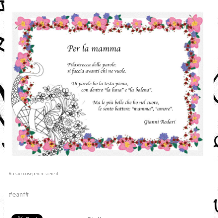
Vu sur cosepercrescere.it
#eanf#