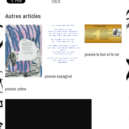
Pin It
Autres articles
poesie le lion et le rat
poesie espagnol
poesie zebre