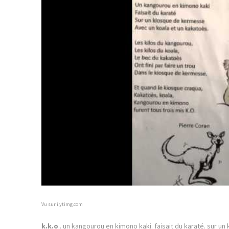
Vu sur i.ytimg.com
k.k.o
.. un kangourou en kimono kaki. faisait du karaté. sur u