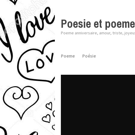
Poesie et poem
Poeme anniversaire, amour, triste, joyeu
Poeme
Poésie