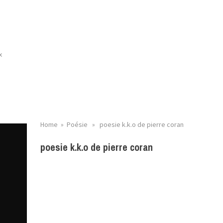
e
x
Home
»
Poésie
» poesie k.k.o de pierre coran
poesie k.k.o de pierre coran