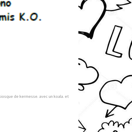
n kiosque de kermesse. avec un koala. et