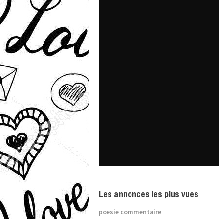
Les annonces les plus vues
poesie commentaire