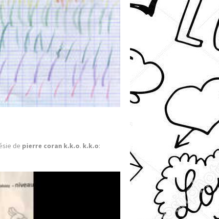
oésie de
pierre coran k.k.o
.
k.k.o
: