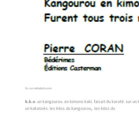
Vu sur ekladata.com
k.k.o
. un kangourou. en kimono kaki. faisait du karaté. sur u
un kakatoès. les kilos du kangourou,. les kilos du