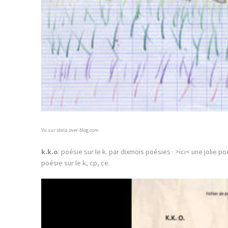
Vu sur idata.over-blog.com
k.k.o
: poésie sur le k. par dixmois poésies · >ici< une jolie p
poésie sur le k, cp, ce.