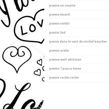
poeme un sourire
poeme eluard
poeme vieillir
poesie 2nd
poesie dans le vent de michel boucher
poeme arabe
poeme walt whitman
poeme 7 pauca meae
poesie cache cache