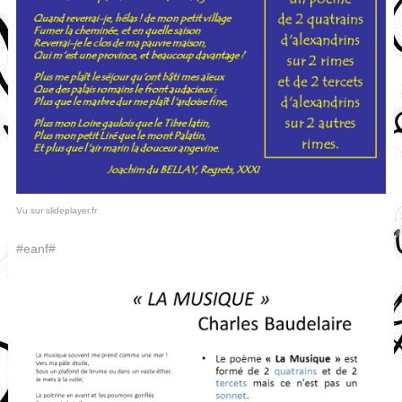
Vu sur slideplayer.fr
#eanf#