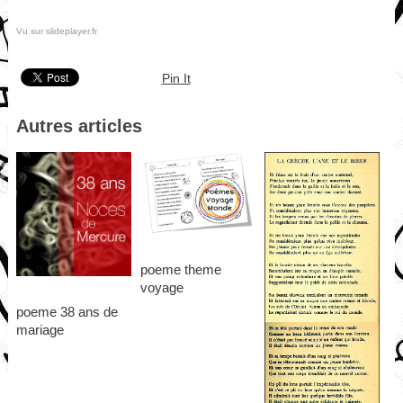
Vu sur slideplayer.fr
Pin It
Autres articles
poeme theme
voyage
poeme 38 ans de
mariage