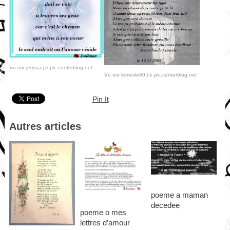
Vu sur jerissa.j.e.pic.centerblog.net
Vu sur lemesle60.l.e.pic.centerblog.net
Pin It
Autres articles
poeme a maman
decedee
poeme o mes
lettres d’amour