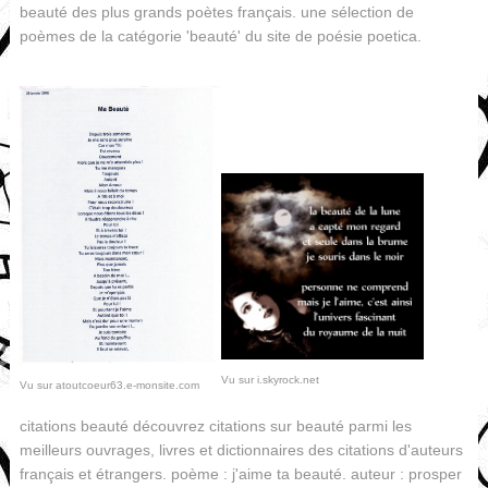
beauté des plus grands poètes français. une sélection de
poèmes de la catégorie 'beauté' du site de poésie poetica.
Vu sur i.skyrock.net
Vu sur atoutcoeur63.e-monsite.com
citations beauté découvrez citations sur beauté parmi les
meilleurs ouvrages, livres et dictionnaires des citations d'auteurs
français et étrangers. poème : j'aime ta beauté. auteur : prosper