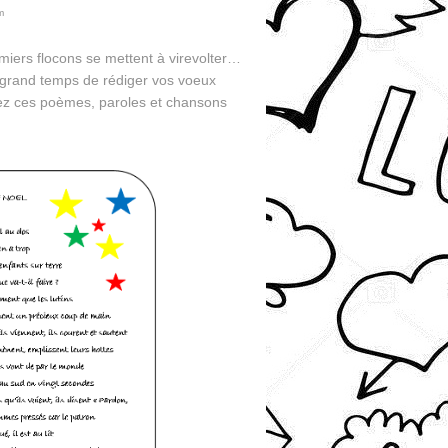
m
miers flocons se mettent à virevolter…
est grand temps de rédiger vos voeux
 lisez ces poèmes, paroles et chansons