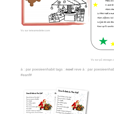
Vu sur teteamodeler.com
Vu sur p2.storage.
à : par poesieenhabit tags :
noel
reve à : par poesieenhab
#eanf#