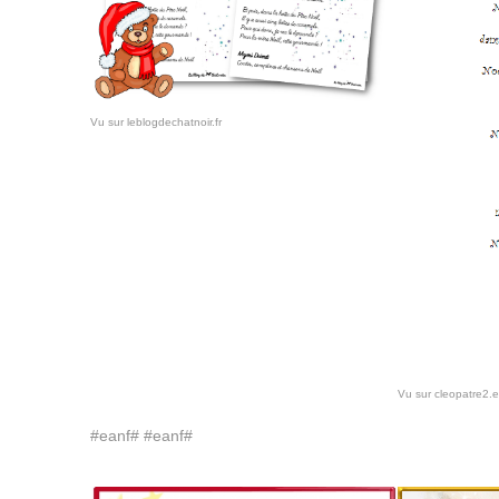
Vu sur leblogdechatnoir.fr
Vu sur cleopatre2.
#eanf# #eanf#