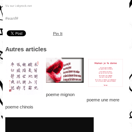
Vu sur i.skyrock.net
#eanf#
Pin It
Autres articles
poeme mignon
poeme une mere
poeme chinois