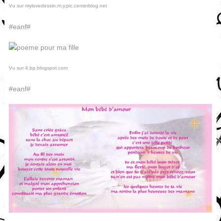
Vu sur mylovedessin.m.y.pic.centerblog.net
#eanf#
Vu sur 4.bp.blogspot.com
#eanf#